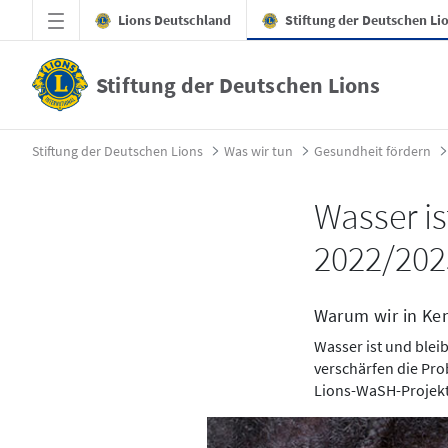
Zum Hauptinhalt springen
Lions Deutschland
Stiftung der Deutschen Li
Stiftung der Deutschen Lions
WaSH Kenia - Stiftung der Deutschen Lion
Stiftung der Deutschen Lions
Was wir tun
Gesundheit fördern
Wasser i
2022/202
Warum wir in Ken
Wasser ist und blei
verschärfen die Prob
Lions-WaSH-Projekt