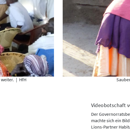
weiter.
|
HfH
Sauber
Videobotschaft 
Der Governorratsbea
machte sich ein Bil
Lions-Partner Habita