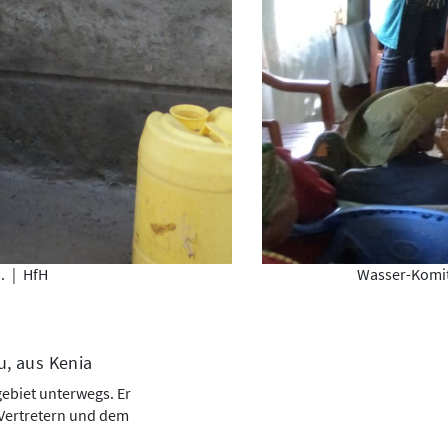
n.
|
HfH
Wasser-Komit
, aus Kenia
ebiet unterwegs. Er
 Vertretern und dem