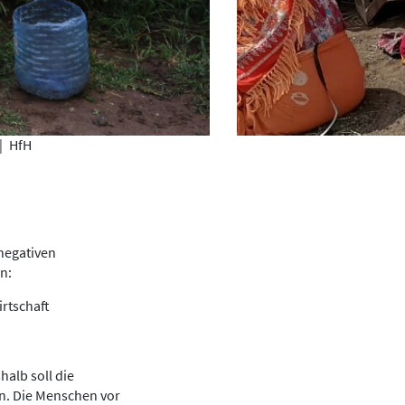
|
HfH
negativen
n:
rtschaft
alb soll die
en. Die Menschen vor