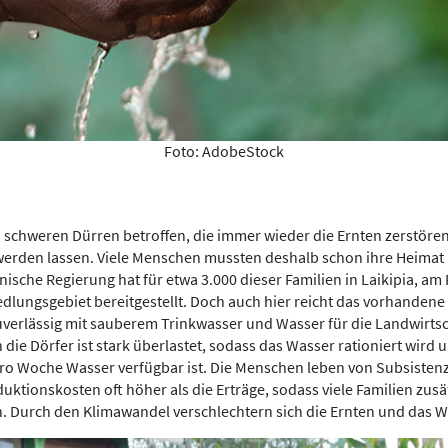
Foto: AdobeStock
n schweren Dürren betroffen, die immer wieder die Ernten zerstören
erden lassen. Viele Menschen mussten deshalb schon ihre Heimat 
anische Regierung hat für etwa 3.000 dieser Familien in Laikipia, a
edlungsgebiet bereitgestellt. Doch auch hier reicht das vorhandene
erlässig mit sauberem Trinkwasser und Wasser für die Landwirtsc
 die Dörfer ist stark überlastet, sodass das Wasser rationiert wird 
pro Woche Wasser verfügbar ist. Die Menschen leben von Subsisten
uktionskosten oft höher als die Erträge, sodass viele Familien zusät
. Durch den Klimawandel verschlechtern sich die Ernten und das W