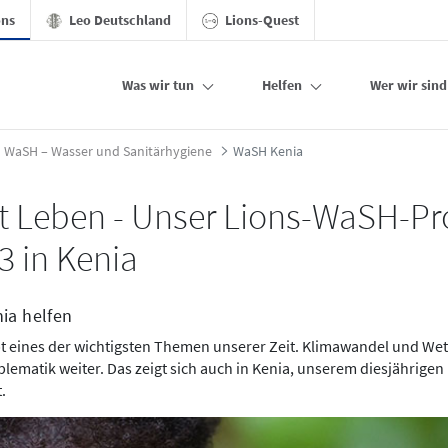
ons
Leo Deutschland
Lions-Quest
Was wir tun
Helfen
Wer wir sind
s
WaSH – Wasser und Sanitärhygiene
WaSH Kenia
st Leben - Unser Lions-WaSH-Pr
3 in Kenia
ia helfen
bt eines der wichtigsten Themen unserer Zeit. Klimawandel und We
lematik weiter. Das zeigt sich auch in Kenia, unserem diesjährigen
.