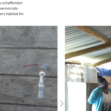
zu schaffenden
vernorrats-
rs Habitat for