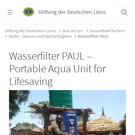
Zum Hauptinhalt springen
Stiftung der Deutschen Lions
Wasserfilter PAUL - Stiftung der Deutschen 
Stiftung der Deutschen Lions
Was wir tun
Gesundheit fördern
WaSH – Wasser und Sanitärhygiene
Wasserfilter PAUL
Wasserfilter PAUL –
Portable Aqua Unit for
Lifesaving