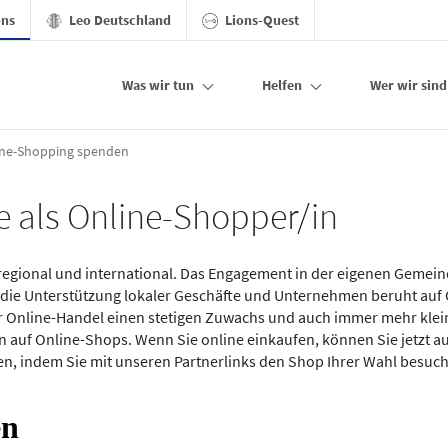
ons
Leo Deutschland
Lions-Quest
Was wir tun
Helfen
Wer wir sind
der Deutschen Lions
ine-Shopping spenden
e als Online-Shopper/in
, regional und international. Das Engagement in der eigenen Gemeind
d die Unterstützung lokaler Geschäfte und Unternehmen beruht auf 
r Online-Handel einen stetigen Zuwachs und auch immer mehr klein
auf Online-Shops. Wenn Sie online einkaufen, können Sie jetzt a
en, indem Sie mit unseren Partnerlinks den Shop Ihrer Wahl besuc