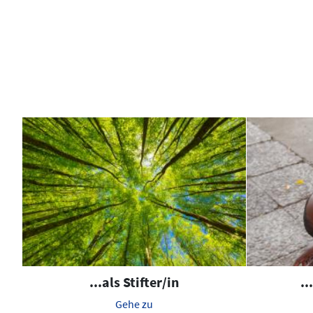
...als Stifter/in
..
Gehe zu