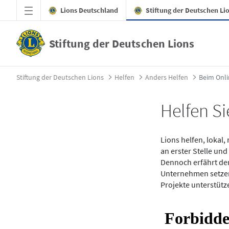
Zum Hauptinhalt springen
Lions Deutschland
Stiftung der Deutschen Li
Stiftung der Deutschen Lions
Beim Online-Shopping spenden - Stiftung 
Stiftung der Deutschen Lions
Helfen
Anders Helfen
Beim Onl
Helfen Si
Lions helfen, lokal
an erster Stelle un
Dennoch erfährt de
Unternehmen setzen 
Projekte unterstütz