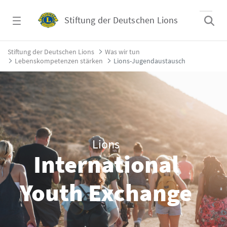
Zum Hauptinhalt springen
Stiftung der Deutschen Lions
Lions-Jugendaustausch - Stiftung der Deut
Stiftung der Deutschen Lions
Was wir tun
Lebenskompetenzen stärken
Lions-Jugendaustausch
Lions
International
Youth Exchange