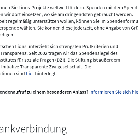
önnen Sie Lions-Projekte weltweit fördern. Spenden mit dem Spen
en wir dort einsetzen, wo sie am dringendsten gebraucht werden.
beit regelmäßig unterstützen wollen, können Sie im Spendenformu
erspende wählen. Sie können diese jederzeit, ohne Angabe von G
ndigen.
utschen Lions unterzieht sich strengsten Prüfkriterien und
r Transparenz. Seit 2002 tragen wir das Spendensiegel des
titutes für soziale Fragen (DZI). Die Stiftung ist außerdem
Initiative Transparente Zivilgesellschaft. Die
ationen sind
hier
hinterlegt.
endenaufruf zu einem besonderen Anlass
?
Informieren Sie sich hie
ankverbindung