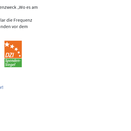
denzweck „Wo es am
lar die Frequenz
ründen vor dem
r!