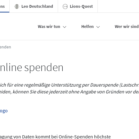
ons
Leo Deutschland
Lions-Quest
Was wir tun
Helfen
Wer wir sind
ions
penden
online spenden
ich für eine regelmäßige Unterstützung per Dauerspende (Lastschrif
eiden, können Sie diese jederzeit ohne Angabe von Gründen vor d
ragung von Daten kommt bei Online-Spenden höchste