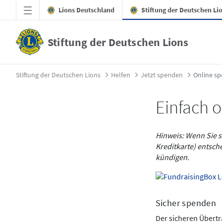
Zum Hauptinhalt springen
Lions Deutschland
Stiftung der Deutschen Li
Stiftung der Deutschen Lions
Online spenden - Stiftung der Deutschen L
Stiftung der Deutschen Lions
Helfen
Jetzt spenden
Online s
Einfach 
Hinweis: Wenn Sie s
Kreditkarte) entsch
kündigen.
Sicher spenden
Der sicheren Übert