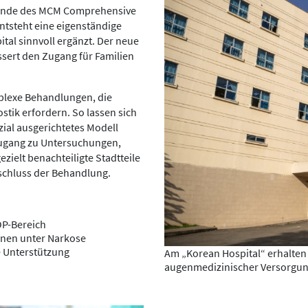
elände des MCM Comprehensive
ntsteht eine eigenständige
tal sinnvoll ergänzt. Der neue
ssert den Zugang für Familien
mplexe Behandlungen, die
tik erfordern. So lassen sich
ial ausgerichtetes Modell
Zugang zu Untersuchungen,
zielt benachteiligte Stadtteile
schluss der Behandlung.
 OP-Bereich
onen unter Narkose
e Unterstützung
Am „Korean Hospital“ erhalte
augenmedizinischer Versorgu