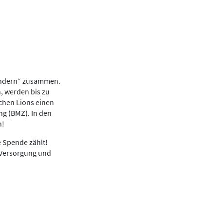
Kindern“ zusammen.
, werden bis zu
chen Lions einen
g (BMZ). In den
n!
e Spende zählt!
 Versorgung und