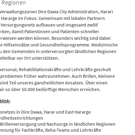
he Regionen
Verwaltungszonen Dire Dawa City Administration, Harari
t Hararge im Fokus. Gemeinsam mit lokalen Partnern
es Versorgungsnetz aufbauen und insgesamt zwölf
rken, damit Patientinnen und Patienten schneller
erwiesen werden können. Besonders wichtig sind dabei
le Hilfseinsätze und Gesundheitsprogramme. Medizinische
u den Gemeinden in unterversorgten ländlichen Regionen
telbar vor Ort unterstützen.
rsonal, Rehabilitationskräfte und Lehrkräfte geschult
problemen früher wahrzunehmen. Auch Brillen, kleinere
nd Teil unseres ganzheitlichen Ansatzes. Über einen
ir so über 50.000 bedürftige Menschen erreichen.
lick:
netzes in Dire Dawa, Harar und East Hararge
ndheitseinrichtungen
Brillenversorgung und Nachsorge in ländlichen Regionen
nnung für Fachkräfte, Reha-Teams und Lehrkräfte