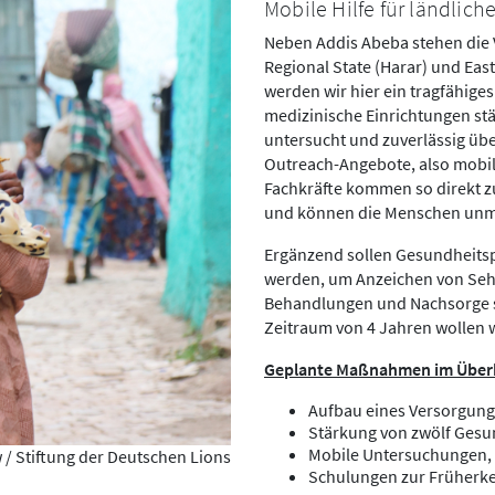
Mobile Hilfe für ländlic
Neben Addis Abeba stehen die 
Regional State (Harar) und Eas
werden wir hier ein tragfähig
medizinische Einrichtungen stä
untersucht und zuverlässig üb
Outreach-Angebote, also mobi
Fachkräfte kommen so direkt z
und können die Menschen unmit
Ergänzend sollen Gesundheitspe
werden, um Anzeichen von Seh
Behandlungen und Nachsorge si
Zeitraum von 4 Jahren wollen w
Geplante Maßnahmen im Überb
Aufbau eines Versorgungs
Stärkung von zwölf Gesu
Mobile Untersuchungen, 
/ Stiftung der Deutschen Lions
Schulungen zur Früherke