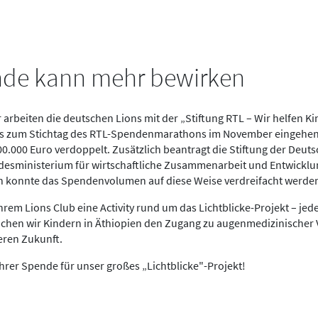
nde kann mehr bewirken
 arbeiten die deutschen Lions mit der „Stiftung RTL – Wir helfen 
bis zum Stichtag des RTL-Spendenmarathons im November eingehen
.000 Euro verdoppelt. Zusätzlich beantragt die Stiftung der Deuts
esministerium für wirtschaftliche Zusammenarbeit und Entwicklun
 konnte das Spendenvolumen auf diese Weise verdreifacht werde
hrem Lions Club eine Activity rund um das Lichtblicke-Projekt – jed
hen wir Kindern in Äthiopien den Zugang zu augenmedizinischer
eren Zukunft.
 Ihrer Spende für unser großes „Lichtblicke"-Projekt!