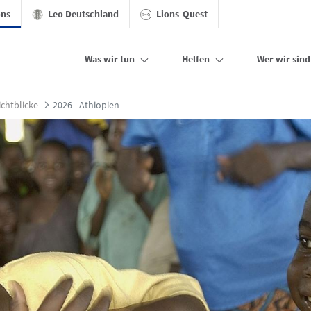
ons
Leo Deutschland
Lions-Quest
Was wir tun
Helfen
Wer wir sind
Lions
ichtblicke
2026 - Äthiopien