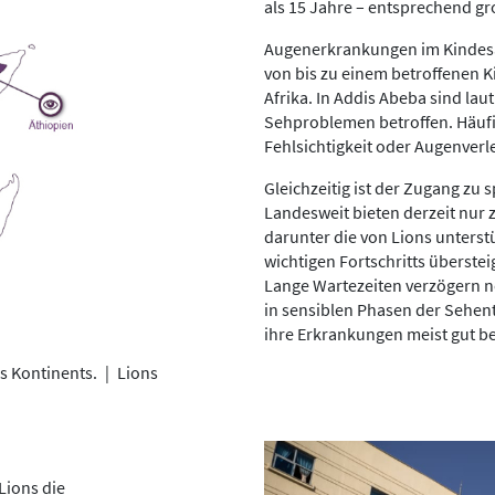
als 15 Jahre – entsprechend gr
Augenerkrankungen im Kindesal
von bis zu einem betroffenen K
Afrika. In Addis Abeba sind lau
Sehproblemen betroffen. Häufi
Fehlsichtigkeit oder Augenverl
Gleichzeitig ist der Zugang zu 
Landesweit bieten derzeit nur
darunter die von Lions unterst
wichtigen Fortschritts überste
Lange Wartezeiten verzögern n
in sensiblen Phasen der Sehent
ihre Erkrankungen meist gut b
es Kontinents.
|
Lions
Lions die