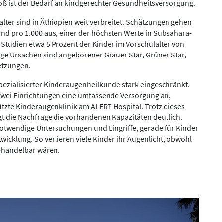
oß ist der Bedarf an kindgerechter Gesundheitsversorgung.
ter sind in Äthiopien weit verbreitet. Schätzungen gehen
ind pro 1.000 aus, einer der höchsten Werte in Subsahara-
t Studien etwa 5 Prozent der Kinder im Vorschulalter von
ge Ursachen sind angeborener Grauer Star, Grüner Star,
etzungen.
spezialisierter Kinderaugenheilkunde stark eingeschränkt.
 zwei Einrichtungen eine umfassende Versorgung an,
ützte Kinderaugenklinik am ALERT Hospital. Trotz dieses
igt die Nachfrage die vorhandenen Kapazitäten deutlich.
otwendige Untersuchungen und Eingriffe, gerade für Kinder
wicklung. So verlieren viele Kinder ihr Augenlicht, obwohl
ehandelbar wären.