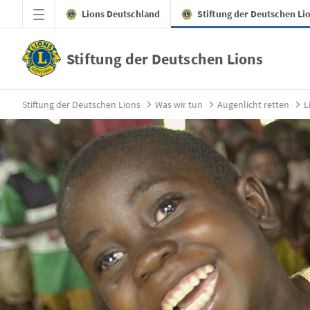
Zum Hauptinhalt springen
Lions Deutschland
Stiftung der Deutschen Li
Stiftung der Deutschen Lions
2026 - Äthiopien - Stiftung der Deutschen 
Stiftung der Deutschen Lions
Was wir tun
Augenlicht retten
L