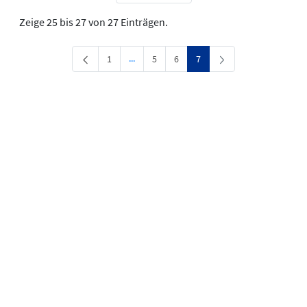
Zeige 25 bis 27 von 27 Einträgen.
Zwischenseiten Navigieren mit TAB-Taste.
Seite
Seite
Seite
Seite
...
1
5
6
7