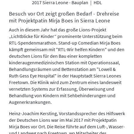
2017 Sierra Leone - Bauplan
|
HDL
Besuch vor Ort zeigt großen Bedarf - Drehreise
mit Projektpatin Mirja Boes in Sierra Leone
Auch in diesem Jahr hat das große Lions-Projekt
„Lichtblicke für Kinder“ prominente Unterstützung beim
RTL-Spendenmarathon. Stand-up Comedian Mirja Boes
kämpft gemeinsam mit "RTL-Wir helfen Kindern" und den
deutschen Lions für den Bau einer kompletten
kinderaugenmedizinischen Station mit Operationssaal,
Behandlungsräumen und Bettenstation am "Lowell &
Ruth Gess Eye Hospital" in der Hauptstadt Sierra Leones
Freetown. Die Klinik wird zum Zentrum eines landesweit
vernetzten Systems zur Erfassung, Überweisung und
Behandlung von Kindern mit Sehbehinderungen und
Augenerkrankungen.
Heinz-Joachim Kersting, Vorstandssprecher des Hilfswerk
der Deutschen Lions war im Mai 2017 mit Projektpatin
Mirja Boes vor Ort. Die Reise führte auf dem Luft-, Wasser-
und Landweg nach Freetown, wo Mitarbeiter des