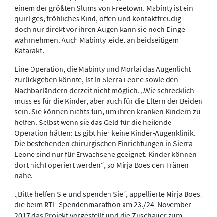
einem der größten Slums von Freetown. Mabinty ist ein
quirliges, fröhliches Kind, offen und kontaktfreudig –
doch nur direkt vor ihren Augen kann sie noch Dinge
wahrnehmen. Auch Mabinty leidet an beidseitigem
Katarakt.
Eine Operation, die Mabinty und Morlai das Augenlicht
zurückgeben könnte, ist in Sierra Leone sowie den
Nachbarländern derzeit nicht möglich. „Wie schrecklich
muss es für die Kinder, aber auch für die Eltern der Beiden
sein. Sie können nichts tun, um ihren kranken Kindern zu
helfen. Selbst wenn sie das Geld für die heilende
Operation hätten: Es gibt hier keine Kinder-Augenklinik.
Die bestehenden chirurgischen Einrichtungen in Sierra
Leone sind nur für Erwachsene geeignet. Kinder können
dort nicht operiert werden“, so Mirja Boes den Tränen
nahe.
„Bitte helfen Sie und spenden Sie“, appellierte Mirja Boes,
die beim RTL-Spendenmarathon am 23./24. November
2017 das Projekt vorgestellt und die Zuschauer zum