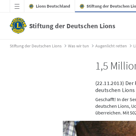
Zum Hauptinhalt springen
Lions Deutschland
Stiftung der Deutschen Li
Stiftung der Deutschen Lions
2013 - Bulawayo und Marondera, Simbabwe
Stiftung der Deutschen Lions
Was wir tun
Augenlicht retten
L
1,5 Milli
(22.11.2013) Der
deutschen Lions 
Geschafft! In der 
deutschen Lions, U
überreichen. Mit 50