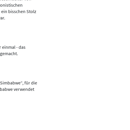
ionistischen
 ein bisschen Stolz
ar.
 einmal - das
 gemacht.
n Simbabwe“, für die
imbabwe verwendet