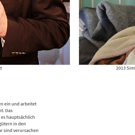
t
2013 Simb
en ein und arbeitet
nt. Das
 es hauptsächlich
gütern in den
bar sind verursachen