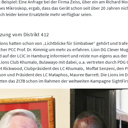
 Beispiel: Eine Anfrage bei der Firma Zeiss, über ein am Richard Mor
es Mikroskop, ergab, dass das Gerät schon seit über 20 Jahren nic
h leider keine Ersatzteile mehr verfügbar seien.
zung vom Distrikt 412
Lions hatten schon von „Lichtblicke für Simbabwe“ gehört und trafen
er PCC Prof. Dr. Kimmig um mehr zu erfahren. Lion DG Clever Mug
auf der LCIC in Hamburg informiert und reiste nun eigens aus der
 Lions Club Khumalo, Bulawayo mit dabei, u.a. vertreten durch PDG
iet Rickwood, Clubpräsident des LC Khumalo, Moffat Senzeni, den P
son und Präsident des LC Mataphos, Mauree Barrett. Die Lions im Di
zten das ZCfB schon im Rahmen der weltweiten Kampagne SightFirs