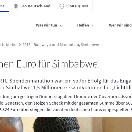
ons
Leo Deutschland
Lions-Quest
Was wir tun
Helfen
Wer wir sind
 - Stiftung der Deutschen Lions
ichtblicke
2013 - Bulawayo und Marondera, Simbabwe
onen Euro für Simbabwe!
 RTL-Spendenmarathon war ein voller Erfolg für das Eng
in Simbabwe. 1,5 Millionen Gesamtvolumen für „Lichtbli
Sendung am gestrigen Donnerstagabend konnte der Governorratsvor
do Genetsch, den stolzen Scheck mit der gesamten Summe über 50
2.824 Euro übersteigen die von den deutschen Lions eingespielten 