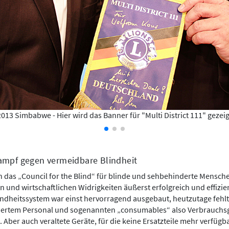
2013 Simbabwe - Hier wird das Banner für "Multi District 111" gezeig
ampf gegen vermeidbare Blindheit
ch das „Council for the Blind“ für blinde und sehbehinderte Mensch
hen und wirtschaftlichen Widrigkeiten äußerst erfolgreich und effizie
dheitssystem war einst hervorragend ausgebaut, heutzutage fehlt
iziertem Personal und sogenannten „consumables“ also Verbrauchs
 Aber auch veraltete Geräte, für die keine Ersatzteile mehr verfüg