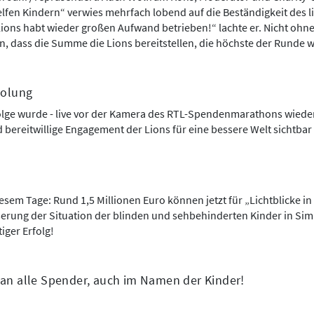
elfen Kindern“ verwies mehrfach lobend auf die Beständigkeit des l
ions habt wieder großen Aufwand betrieben!“ lachte er. Nicht ohne
, dass die Summe die Lions bereitstellen, die höchste der Runde w
holung
Folge wurde - live vor der Kamera des RTL-Spendenmarathons wieder
bereitwillige Engagement der Lions für eine bessere Welt sichtbar
esem Tage: Rund 1,5 Millionen Euro können jetzt für „Lichtblicke i
serung der Situation der blinden und sehbehinderten Kinder in S
iger Erfolg!
an alle Spender, auch im Namen der Kinder!