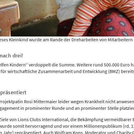
eses Kleinkind wurde am Rande der Dreharbeiten von Mitarbeitern 
mach drei!
elfen Kindern“ verdoppelt die Summe. Weitere rund 500.000 Euro h
für wirtschaftliche Zusammenarbeit und Entwicklung (BMZ) bereit
präsentiert
ojektpatin Rosi Mittermaier leider wegen Krankheit nicht anwesen
gagement in prominenter Runde und an prominenter Stelle platzier
Ziele von Lions Clubs International, die Bekämpfung vermeidbarer 
 wurde somit hervorragend und vor einem Millionenpublikum (rd. 1
n Jahr) repräsentiert. Auch Wolfram Kons, Moderator und Charity-