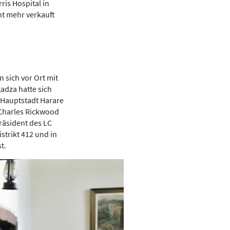
ris Hospital in
ht mehr verkauft
 sich vor Ort mit
adza hatte sich
 Hauptstadt Harare
 Charles Rickwood
räsident des LC
strikt 412 und in
t.