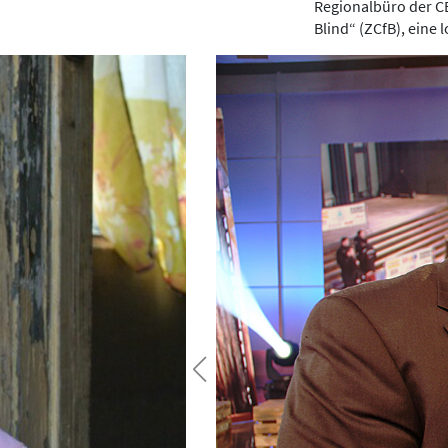
Regionalbüro der CB
Blind“ (ZCfB), eine 