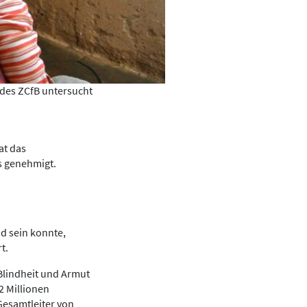
des ZCfB untersucht
at das
s genehmigt.
d sein konnte,
t.
Blindheit und Armut
2 Millionen
Gesamtleiter von