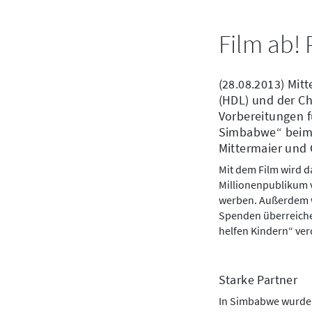
Film ab!
(28.08.2013) Mit
(HDL) und der Ch
Vorbereitungen fü
Simbabwe“ beim R
Mittermaier und 
Mit dem Film wird d
Millionenpublikum v
werben. Außerdem w
Spenden überreiche
helfen Kindern“ ver
Starke Partner
In Simbabwe wurden 