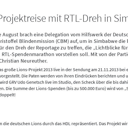
 Projektreise mit RTL-Dreh in 
te August brach eine Delegation vom Hilfswerk der Deutsc
ristoffel Blindenmission (CBM) auf, um in Simbabwe die 
r den Dreh der Reportage zu treffen, die „Lichtblicke für
TL-Spendenmarathon vorstellen soll. Mit von der Parti
Christian Neureuther.
as große Lions-Projekt 2013 live in der Sendung am 21.11.2013 bei
orgestellt. Die Paten werden von ihren Eindrücken berichten und
ird GRV Udo Genetsch live im Studio, den Scheck über die bis da
n. Die Summe der Lions-Spenden (bis zu 500.000 Euro) wird von „S
doppelt!
die deutschen Lions durch das HDL repräsentiert. Das Projekt wi