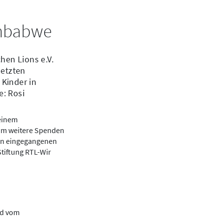
Simbabwe
hen Lions e.V.
letzten
 Kinder in
e: Rosi
 einem
 um weitere Spenden
hin eingegangenen
tiftung RTL-Wir
rd vom