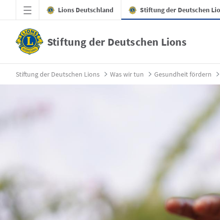
Zum Hauptinhalt springen
Lions Deutschland
Stiftung der Deutschen Li
Stiftung der Deutschen Lions
WaSH_Sambia_2025_26_Update Planungsrei
Stiftung der Deutschen Lions
Was wir tun
Gesundheit fördern