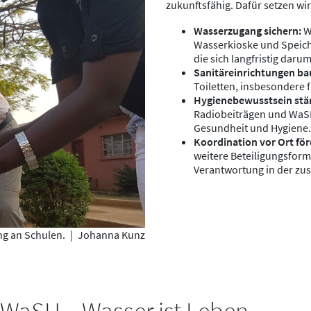
zukunftsfähig. Dafür setzen wi
Wasserzugang sichern:
W
Wasserkioske und Speich
die sich langfristig dar
Sanitäreinrichtungen ba
Toiletten, insbesondere
Hygienebewusstsein stä
Radiobeiträgen und WaSH
Gesundheit und Hygiene.
Koordination vor Ort för
weitere Beteiligungsform
Verantwortung in der zus
ng an Schulen.
|
Johanna Kunz