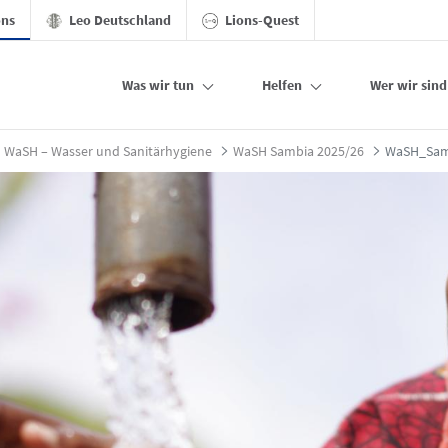
ons
Leo Deutschland
Lions-Quest
Was wir tun
Helfen
Wer wir sind
se - Stiftung der Deutschen Lions
WaSH – Wasser und Sanitärhygiene
WaSH Sambia 2025/26
WaSH_Samb