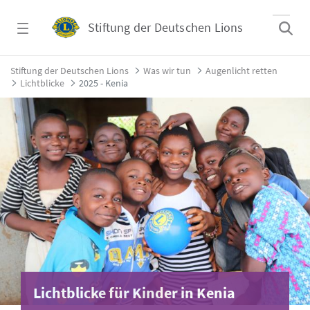
Zum Hauptinhalt springen
Stiftung der Deutschen Lions
2025 - Kenia - Stiftung der Deutschen Lions
Stiftung der Deutschen Lions
Was wir tun
Augenlicht retten
Lichtblicke
2025 - Kenia
Lichtblicke für Kinder in Kenia